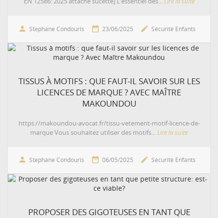
EN 12586: 2025 attache sucette] L’essentiel des...
Lire la suite



Stephane Condouris
23/06/2025
Sécurité Enfants
TISSUS À MOTIFS : QUE FAUT-IL SAVOIR SUR LES
LICENCES DE MARQUE ? AVEC MAÎTRE
MAKOUNDOU
https://makoundou-avocat.fr/tissu-vetement-motif-licence-de-
marque Vous souhaitez utiliser des motifs...
Lire la suite



Stephane Condouris
06/05/2025
Sécurité Enfants
PROPOSER DES GIGOTEUSES EN TANT QUE