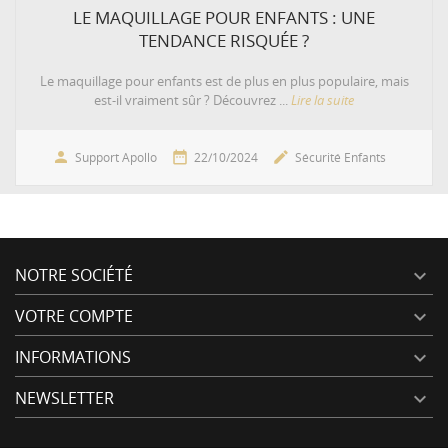
LE MAQUILLAGE POUR ENFANTS : UNE
TENDANCE RISQUÉE ?
Le maquillage pour enfants est de plus en plus populaire, mais
est-il vraiment sûr ? Découvrez ...
Lire la suite



Support Apollo
22/10/2024
Sécurité Enfants
NOTRE SOCIÉTÉ

VOTRE COMPTE

INFORMATIONS

NEWSLETTER
