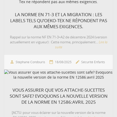
LA NORME EN 71-3 ET LA MIGRATION : LES
LABELS TELS QU’OEKO-TEX NE RÉPONDENT PAS
AUX MÊMES EXIGENCES.
Rappel sur la norme NF EN 71-3+A2 de décembre 2024 (version
actuellement en vigueur) : Cette norme, principalement...
Lire la
suite



Stephane Condouris
18/08/2025
Sécurité Enfants
VOUS ASSURER QUE VOS ATTACHE-SUCETTES
SONT SAFE? EVOQUONS LA NOUVELLE VERSION
DE LA NORME EN 12586:AVRIL 2025
[ACTU: pour vous éclairer sur la nouvelle version de la norme